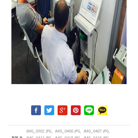
IMG_0382.JPG
,
IMG_0400.JPG
,
IMG_0407.JPG
,
8
첨부
'
'
IMG_0412.JPG
,
IMG_0413.JPG
,
IMG_0416.JPG
,