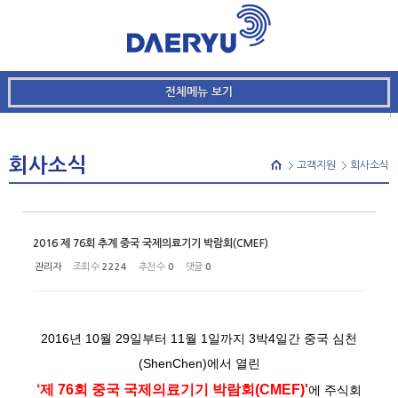
메뉴 건너뛰기
본문시작
Sketchbook5, 스케치북5
전체메뉴 보기
Sketchbook5, 스케치북5
회사소식
고객지원
회사소식
2016 제 76회 추계 중국 국제의료기기 박람회(CMEF)
관리자
조회 수
2224
추천 수
0
댓글
0
2016년 10월 29일부터 11월 1일까지 3박4일간 중국 심천
(ShenChen)에서 열린
‘
제 76회 중국 국제의료기기 박람회(CMEF)'
에 주식회