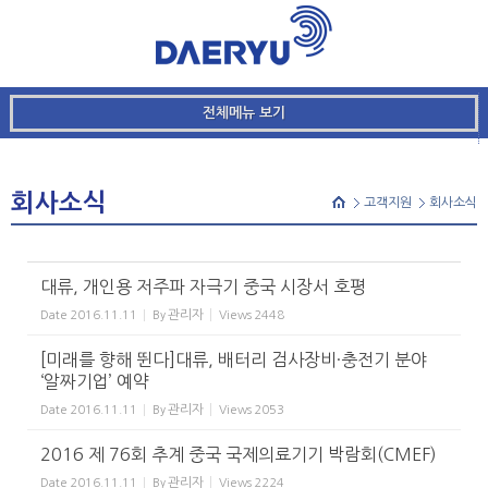
메뉴 건너뛰기
본문시작
Sketchbook5, 스케치북5
전체메뉴 보기
Sketchbook5, 스케치북5
회사소식
고객지원
회사소식
대류, 개인용 저주파 자극기 중국 시장서 호평
관리자
Date
2016.11.11
By
Views
2448
[미래를 향해 뛴다]대류, 배터리 검사장비·충전기 분야
‘알짜기업’ 예약
관리자
Date
2016.11.11
By
Views
2053
2016 제 76회 추계 중국 국제의료기기 박람회(CMEF)
관리자
Date
2016.11.11
By
Views
2224