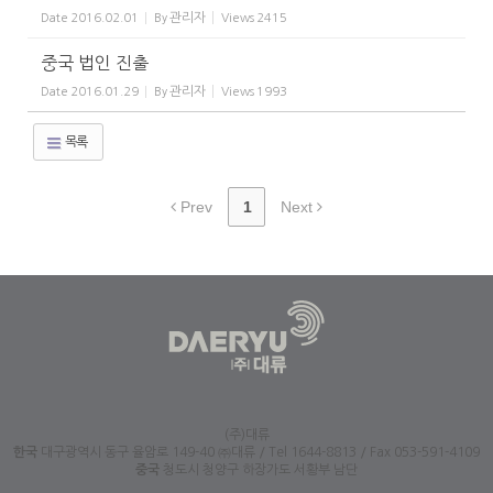
관리자
Date
2016.02.01
By
Views
2415
중국 법인 진출
관리자
Date
2016.01.29
By
Views
1993
목록
Prev
1
Next
(주)대류
한국
대구광역시 동구 율암로 149-40 ㈜대류 / Tel 1644-8813 / Fax 053-591-4109
중국
청도시 청양구 하장가도 서황부 남단