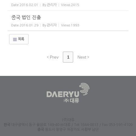
관리자
Date
2016.02.01
By
Views
2415
중국 법인 진출
관리자
Date
2016.01.29
By
Views
1993
목록
Prev
1
Next
(주)대류
한국
대구광역시 동구 율암로 149-40 ㈜대류 / Tel 1644-8813 / Fax 053-591-4109
중국
청도시 청양구 하장가도 서황부 남단