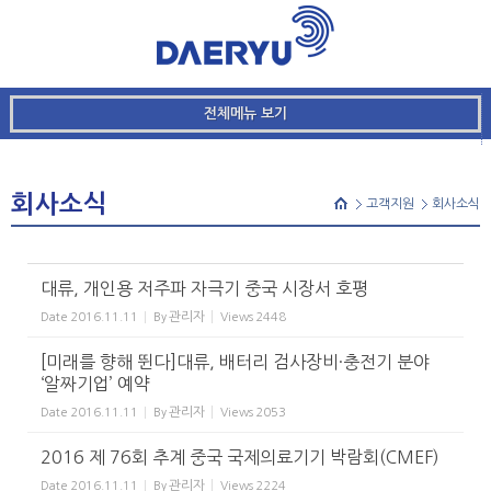
메뉴 건너뛰기
본문시작
Sketchbook5, 스케치북5
전체메뉴 보기
Sketchbook5, 스케치북5
회사소식
고객지원
회사소식
대류, 개인용 저주파 자극기 중국 시장서 호평
관리자
Date
2016.11.11
By
Views
2448
[미래를 향해 뛴다]대류, 배터리 검사장비·충전기 분야
‘알짜기업’ 예약
관리자
Date
2016.11.11
By
Views
2053
2016 제 76회 추계 중국 국제의료기기 박람회(CMEF)
관리자
Date
2016.11.11
By
Views
2224